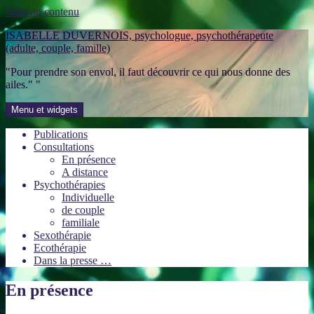
Aller au contenu
ISABELLE DUVERNOIS, psychologue, psychothérapeute
(adulte, couple, famille)
"Pour prendre son envol, il faut découvrir ce qui nous donne des
ailes." "
Menu et widgets
Publications
Consultations
En présence
A distance
Psychothérapies
Individuelle
de couple
familiale
Sexothérapie
Ecothérapie
Dans la presse …
En présence